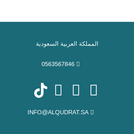
المملكة العربية السعودية
0563567846
L
T
I
i
w
n
INFO@ALQUDRAT.SA
n
i
s
k
t
t